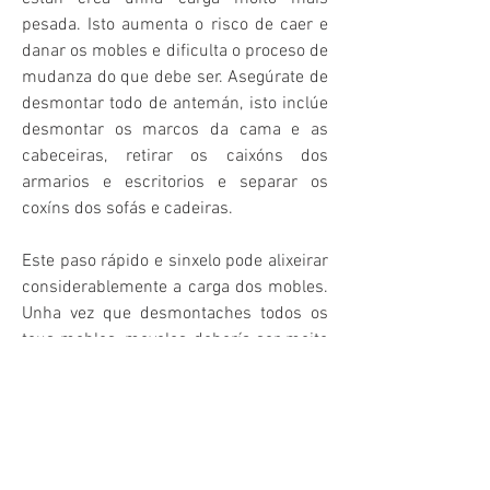
pesada. Isto aumenta o risco de caer e 
danar os mobles e dificulta o proceso de 
mudanza do que debe ser. Asegúrate de 
desmontar todo de antemán, isto inclúe 
desmontar os marcos da cama e as 
cabeceiras, retirar os caixóns dos 
armarios e escritorios e separar os 
coxíns dos sofás e cadeiras. 
Este paso rápido e sinxelo pode alixeirar 
considerablemente a carga dos mobles. 
Unha vez que desmontaches todos os 
teus mobles, movelos debería ser moito 
menos complicado. Teña en conta que 
se algún moble ten patas ou pezas para 
quitar, é importante ter a man a súa 
caixa de ferramentas. Permitir moito 
espazo é fundamental cando se move os 